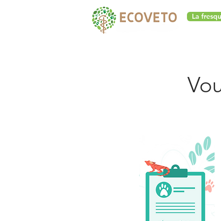
La fresq
Vou