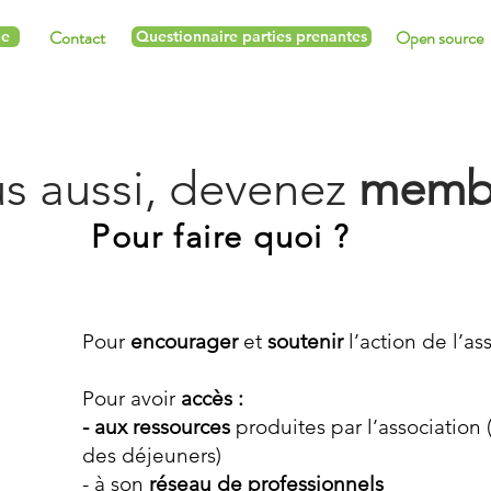
Contact
Open source
ue
Questionnaire parties prenantes
s aussi, devenez
membr
Pour faire quoi ?
Pour
encourager
et
soutenir
l’action de l’as
Pour avoir
accès :
- aux ressources
produites par l’association 
des déjeuners)
- à son
réseau de professionnels