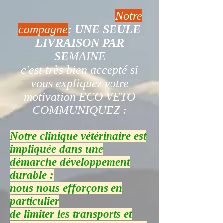
Notre
campagne
:
UNE SEULE
LIVRAISON PAR
SE
MAINE
c'est très bien accepté si
vous expliquez votre
motivation ECO VETO
COMMUNIQUEZ :
Notre clinique vétérinaire est
impliquée dans une
démarche développement
durable :
nous nous efforçons en
particulier
de limiter les transports et